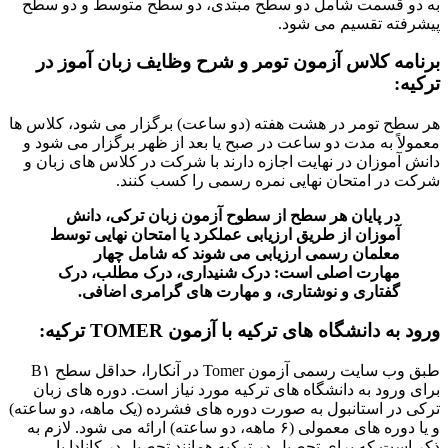
به دو قسمت شامل دو سطح مبتدی، دو سطح متوسط ​​و دو سطح
پیشرفته تقسیم می شود.
برنامه کلاس آزمون تومر و شرح وظایف زبان آموز در
ترکیه
:
هر سطح تومر در هشت هفته (دو ساعت) برگزار می شود، کلاس ها
معمولاً به مدت دو ساعت در صبح یا بعد از ظهر برگزار می شود و
دانش آموزان در نهایت اجازه دارند با شرکت در کلاس های زبان و
شرکت در امتحان نهایی نمره رسمی را کسب کنند.
در پایان هر سطح از سطوح آزمون زبان ترکی، دانش
آموزان از طریق ارزیابی عملکرد یا امتحان نهایی توسط
معلمان رسمی ارزیابی می شوند که شامل چهار
مهارت اصلی است: درک شنیداری، درک مطلب، درک
گفتاری و نوشتاری، و مهارت های گرامری اضافی.
ورود به دانشگاه های ترکیه با آزمون
TOMER
ترکیه
:
طبق وب سایت رسمی آزمون Tomer در آنکارا، حداقل سطح B۱
برای ورود به دانشگاه های ترکیه مورد نیاز است. دوره های زبان
ترکی در استانبول به صورت دوره های فشرده (یک ماهه، دو ساعته)
و یا دوره های معمولی (۶ ماهه، دو ساعته) ارائه می شود. لازم به
ذکر است که برای تحصیل در ترکیه همانند تحصیل در کانادا یا