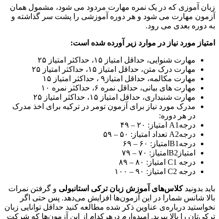
زبان آموزی که در یک نمره مهارت مردود می شود، مشمول همان
آزمون مهارت می شود و هر دوره آموزشی را پشت سر گذاشته و
به دوره بعدی می رود.
امتیاز مورد نیاز در موارد زیر آورده شده است:
مهارت شنوایی، حداقل امتیاز ۱۵، حداکثر امتیاز ۲۵
مهارت درک متن، حداقل امتیاز ۱۵، حداکثر امتیاز ۲۵
مهارت مکالمه، حداقل امتیاز۹ ، حداکثر امتیاز ۱۵
مهارت های بیانی، حداقل نمره ۶، حداکثر نمره ۱۰
مهارت شنیداری، حداقل امتیاز ۱۵، حداکثر امتیاز ۲۵
مدرک مورد نیاز برای آزمون تومر در ترکیه برای اخذ مدرک
در هر دوره:
درجهA1 امتیاز: ۲۰ – ۴۹
درجهA2 تعداد امتیاز: ۵۰ – ۵۹
درجهB1امتیاز: ۶۰ – ۶۹
امتیازB2امتیاز: ۷۰ – ۷۹
درجه C1 امتیاز: ۸۰ – ۸۹
درجه C2 امتیاز: ۹۰ – ۱۰۰
باید بدونید
کلاس‌های آموزش زبان ترکی استانبولی
و گرفتن نمرات
بالا شانس شمارا در این آزمون‌ها افزایش می‌دهد. پس حتی اگر
نخواستید درباره‌ی عناوین ذکر شده مطالعه کنید حداقل توانایی زبان
ترکی‌تان را بالا ببرید. امیدوارم درهرکدام از این آزمون‌ها که شرکت