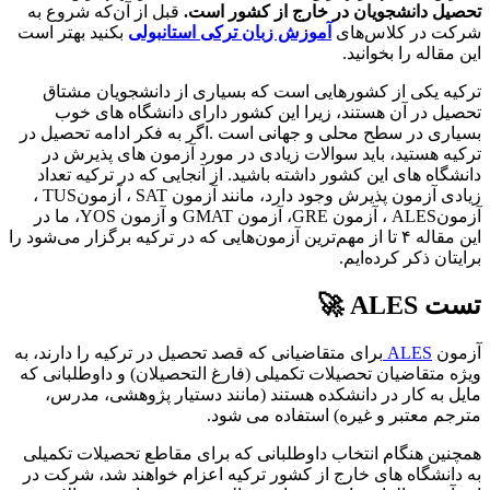
تحصیل دانشجویان در خارج از کشور است.
قبل از آن‌که شروع به
شرکت در کلاس‌های
آموزش زبان ترکی استانبولی
بکنید بهتر است
این مقاله را بخوانید.
ترکیه یکی از کشورهایی است که بسیاری از دانشجویان مشتاق
تحصیل در آن هستند، زیرا این کشور دارای دانشگاه های خوب
بسیاری در سطح محلی و جهانی است .اگر به فکر ادامه تحصیل در
ترکیه هستید، باید سوالات زیادی در مورد آزمون های پذیرش در
دانشگاه های این کشور داشته باشید. از آنجایی که در ترکیه تعداد
زیادی آزمون پذیرش وجود دارد، مانند آزمون SAT ، آزمونTUS ،
آزمونALES ، آزمون GRE، آزمون GMAT و آزمون YOS، ما در
این مقاله ۴ تا از مهم‌ترین آزمون‌هایی که در ترکیه برگزار می‌شود را
برایتان ذکر کرده‌ایم.
تست
ALES
🚀
آزمون
ALES
برای متقاضیانی که قصد تحصیل در ترکیه را دارند، به
ویژه متقاضیان تحصیلات تکمیلی (فارغ التحصیلان) و داوطلبانی که
مایل به کار در دانشکده هستند (مانند دستیار پژوهشی، مدرس،
مترجم معتبر و غیره) استفاده می شود.
همچنین هنگام انتخاب داوطلبانی که برای مقاطع تحصیلات تکمیلی
به دانشگاه های خارج از کشور ترکیه اعزام خواهند شد، شرکت در