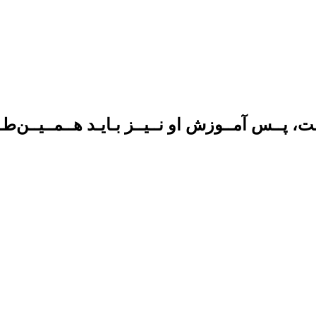
 پــس آمــوزش او نــیــز بـایـد هــمــیــن‌طــ